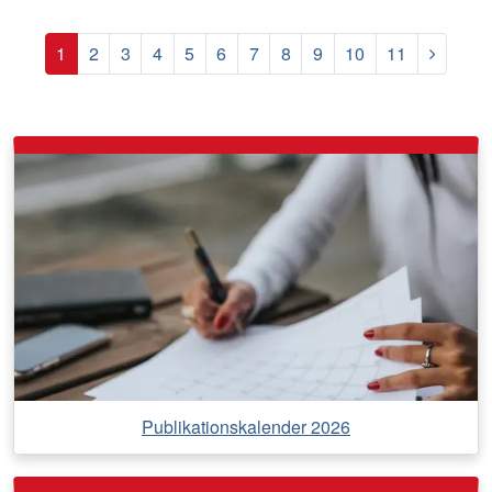
Nächst
1
2
3
4
5
6
7
8
9
10
11
Publikationskalender 2026