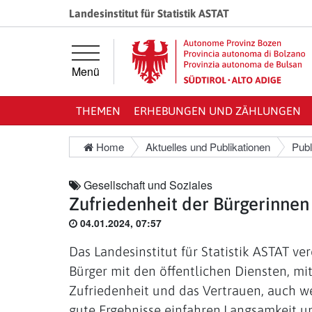
Springe direkt zur Hauptnavigation
Springe direkt zum Inhalt
Landesinstitut für Statistik ASTAT
Menü
THEMEN
ERHEBUNGEN UND ZÄHLUNGEN
Home
Aktuelles und Publikationen
Publ
Gesellschaft und Soziales
Zufriedenheit der Bürgerinnen
04.01.2024, 07:57
Das Landesinstitut für Statistik ASTAT v
Bürger mit den öffentlichen Diensten, m
Zufriedenheit und das Vertrauen, auch w
gute Ergebnisse einfahren.Langsamkeit un