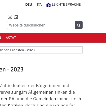
DE
U
IT
A
LEICHTE SPRACHE
Instagram
LinkedIn
Finde uns auf
Website durchsuchen
Suchen
N
ASTAT
tlichen Diensten - 2023
en - 2023
r Zufriedenheit der Bürgerinnen und
verwaltung.Im Allgemeinen sinken die
er der RAI und die Gemeinden immer noch
en Kritiken, doch sind die Gründe für